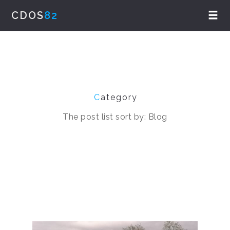
CDOS
82
C
ategory
The post list sort by: Blog