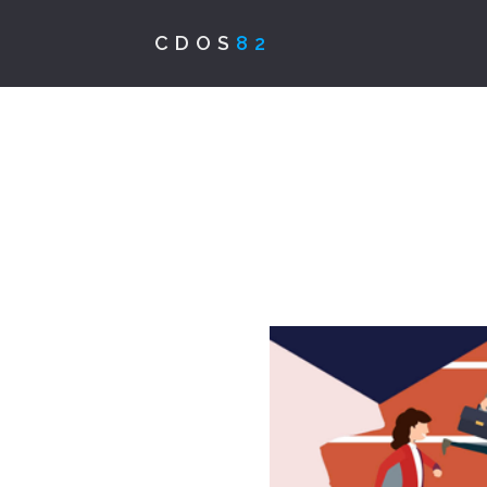
CDOS
82