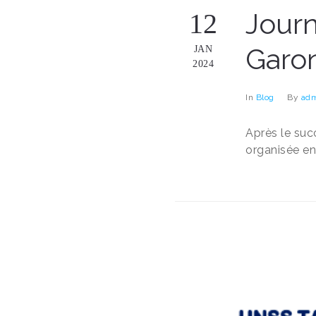
Journ
12
Garo
JAN
2024
In
Blog
By
adm
Après le suc
organisée en