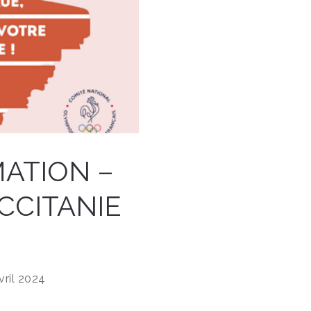
ATION –
OCCITANIE
vril 2024