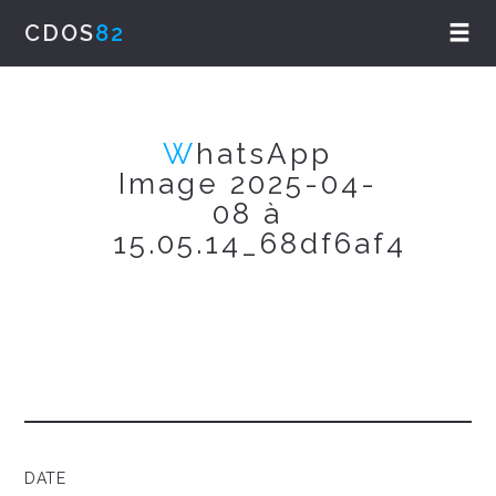
CDOS
82
W
hatsApp
Image 2025-04-
08 à
15.05.14_68df6af4
DATE